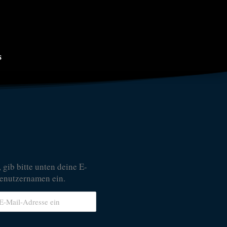
s
gib bitte unten deine E-
enutzernamen ein.